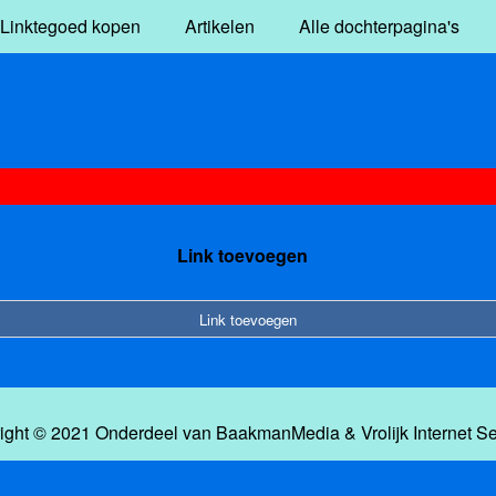
Linktegoed kopen
Artikelen
Alle dochterpagina's
Link toevoegen
Link toevoegen
ight © 2021 Onderdeel van
BaakmanMedia
&
Vrolijk Internet S