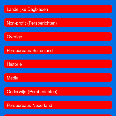
Landelijke Dagbladen
Non-profit (Persberichten)
Overige
Persbureaus Buitenland
Historie
Media
Onderwijs (Persberichten)
Persbureaus Nederland